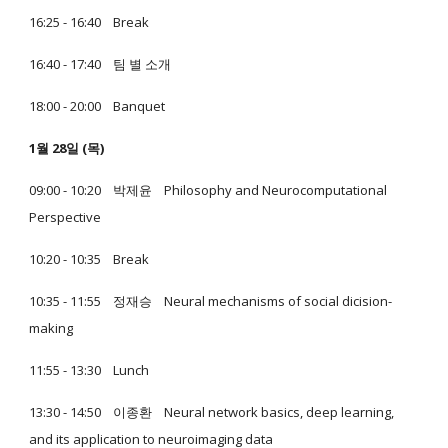
16:25 - 16:40 Break
16:40 - 17:40 팀 별 소개
18:00 - 20:00 Banquet
1월 28일 (목)
09:00 - 10:20 박제윤 Philosophy and Neurocomputational
Perspective
10:20 - 10:35 Break
10:35 - 11:55 정재승 Neural mechanisms of social dicision-
making
11:55 - 13:30 Lunch
13:30 - 14:50 이종환 Neural network basics, deep learning,
and its application to neuroimaging data