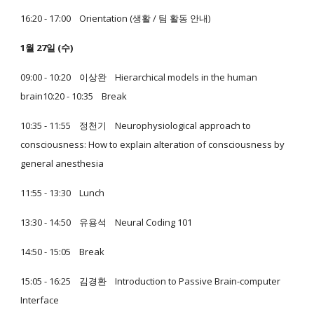
16:20 - 17:00 Orientation (생활 / 팀 활동 안내)
1월 27일 (수)
09:00 - 10:20 이상완 Hierarchical models in the human
brain10:20 - 10:35 Break
10:35 - 11:55 정천기 Neurophysiological approach to
consciousness: How to explain alteration of consciousness by
general anesthesia
11:55 - 13:30 Lunch
13:30 - 14:50 유용석 Neural Coding 101
14:50 - 15:05 Break
15:05 - 16:25 김경환 Introduction to Passive Brain-computer
Interface