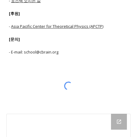
-
포스텍 오시는 길
[후원]
-
Asia Pacific Center for Theoretical Physics (APCTP)
[문의]
- E-mail: school@cbrain.org